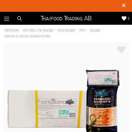
✕
0
FÖRSTASIDAN
KÖTT, FÅGEL, FISK, SKALDJUR
FISK & SKALDJUR
FRYST
SKALDJUR
SUSHI EBI 4L-30X206G SEAMAID VIETNAM