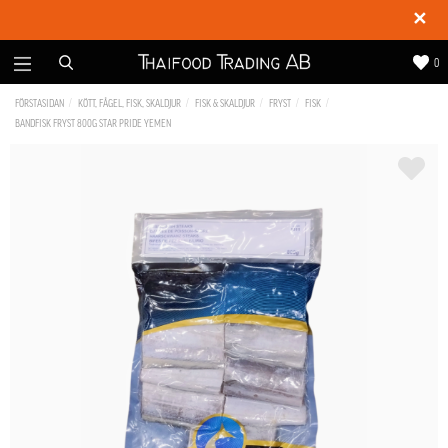
✕
0
FÖRSTASIDAN
KÖTT, FÅGEL, FISK, SKALDJUR
FISK & SKALDJUR
FRYST
FISK
BANDFISK FRYST 800G STAR PRIDE YEMEN