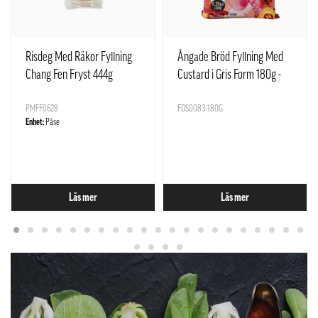
Risdeg Med Räkor Fyllning
Ångade Bröd Fyllning Med
Chang Fen Fryst 444g
Custard i Gris Form 180g -
SQ Kina
PMFF0628
FDS0083-180G
Enhet:
Påse
Läs mer
Läs mer