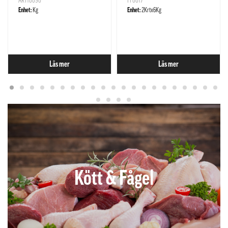
ART10090
FF0017
Enhet:
Kg
Enhet:
2Krtx6Kg
Läs mer
Läs mer
Kött & Fågel