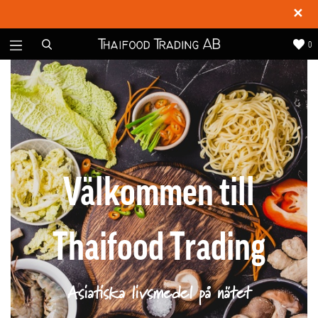
✕
0
Välkommen till
Thaifood Trading
Asiatiska livsmedel på nätet