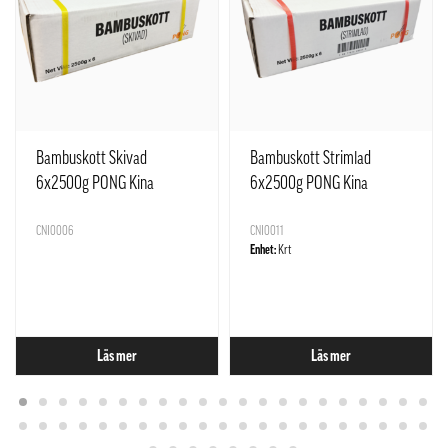
Bambuskott Skivad
Bambuskott Strimlad
6x2500g PONG Kina
6x2500g PONG Kina
CNI0006
CNI0011
Enhet:
Krt
Läs mer
Läs mer