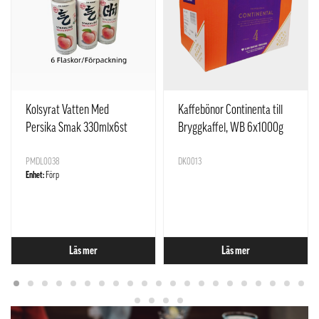
Kolsyrat Vatten Med
Kaffebönor Continenta till
Persika Smak 330mlx6st
Bryggkaffel, WB 6x1000g
Yuan Qi Sen Lin Kina
Löfberg Sverige
PMDL0038
DK0013
Enhet:
Förp
Läs mer
Läs mer