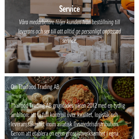
Service
Våra medarbetare följer kunden från beställning till
leverans och ser till att alltid ge personligt anpassad
service.
Om Thaifood Trading AB
Thaifood Trading AB grundades våren 2012 med en tydlig
ambition: att ta full kontroll över kvalitet, logistik och
leveranssäkerhet inom asiatisk livsmedelsdistribution.
Genom att etablera en egen grossistverksamhet i egna