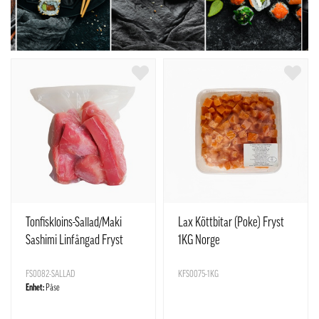
Tonfiskloins-Sallad/Maki
Lax Köttbitar (Poke) Fryst
Sashimi Linfångad Fryst
1KG Norge
ca1kg Vietnam
FS0082-SALLAD
KFS0075-1KG
Enhet:
Påse