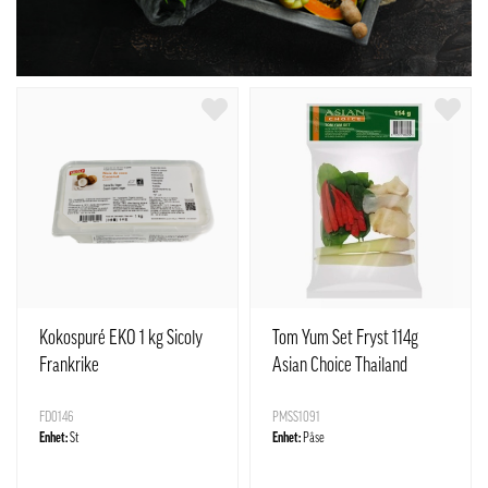
Kokospuré EKO 1 kg Sicoly
Tom Yum Set Fryst 114g
Frankrike
Asian Choice Thailand
FD0146
PMSS1091
Enhet:
St
Enhet:
Påse