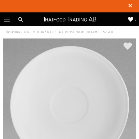
✕
0
FÖRSTASIDAN
KÖK
VILLEROY & BOCH
SAUCER ESPRESSO CUP 0,10L 12CM-16-3272-1430