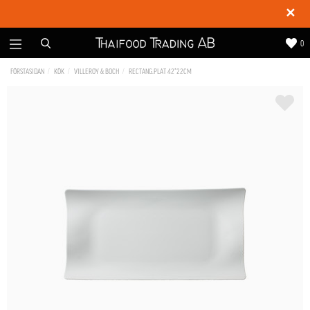
✕
0
FÖRSTASIDAN
KÖK
VILLEROY & BOCH
RECTANG.PLAT 42*22CM