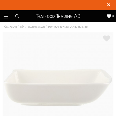
✕
0
FÖRSTASIDAN
KÖK
VILLEROY & BOCH
INDIVIDUAL BOWL 12X12CM 10-2525-3934