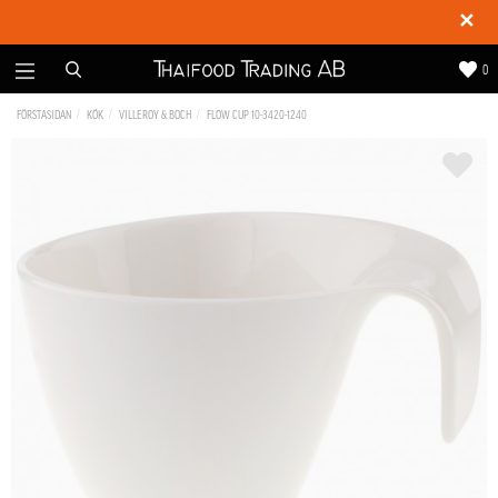
✕
0
FÖRSTASIDAN
KÖK
VILLEROY & BOCH
FLOW CUP 10-3420-1240