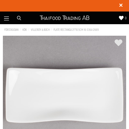
✕
0
FÖRSTASIDAN
KÖK
VILLEROY & BOCH
FLATE RECTANGU 21*10.5CM 16-3364-2669