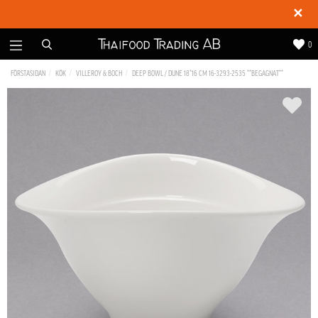
✕
0
FÖRSTASIDAN
KÖK
VILLEROY & BOCH
DEEP BOWL / DUNE 18*16 CM 16-3293-2535 **BEGAGNAT**