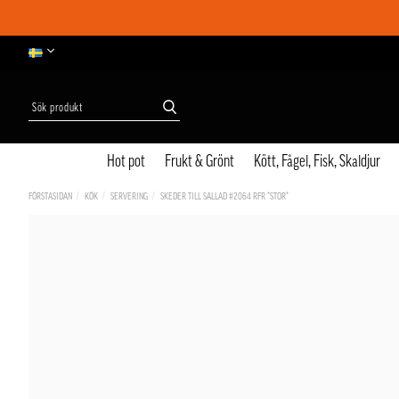
Hot pot
Frukt & Grönt
Kött, Fågel, Fisk, Skaldjur
FÖRSTASIDAN
KÖK
SERVERING
SKEDER TILL SALLAD #2064 RFR *STOR*