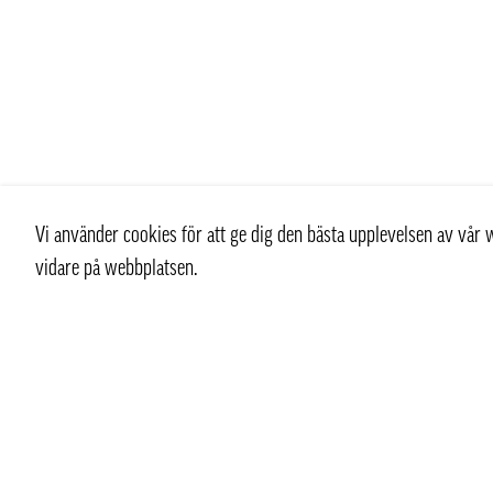
Vi använder cookies för att ge dig den bästa upplevelsen av vå
vidare på webbplatsen.
Kontakt
Kundtjän
+ 46 (0) 8 769 07 10
Kontakt
info@thaifoodtrading.se
Köpvillkor