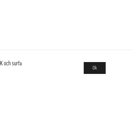
K och surfa
Ok
Sortiment
Hot pot
Frukt & Grönt