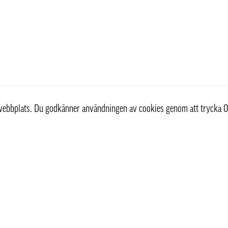
r webbplats. Du godkänner användningen av cookies genom att trycka O
st
Information
Om oss