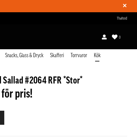
✕
Thaifood
0
Snacks, Glass & Dryck
Skafferi
Torrvaror
Kök
ll Sallad #2064 RFR *Stor*
 för pris!