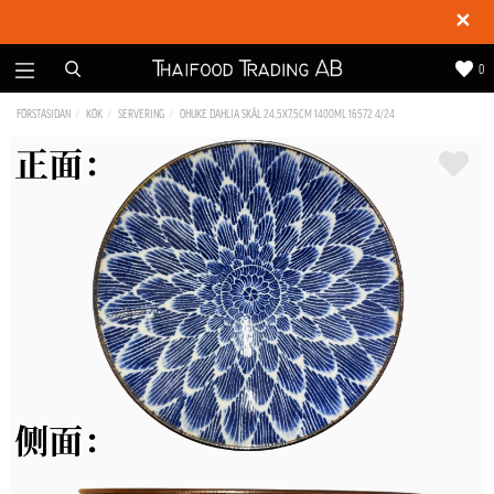
✕
0
FÖRSTASIDAN
KÖK
SERVERING
OHUKE DAHLIA SKÅL 24,5X7,5CM 1400ML 16572 4/24