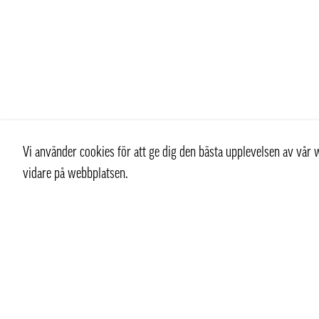
Vi använder cookies för att ge dig den bästa upplevelsen av vå
vidare på webbplatsen.
Kontakt
Kundtjän
+ 46 (0) 8 769 07 10
Kontakt
info@thaifoodtrading.se
Köpvillkor