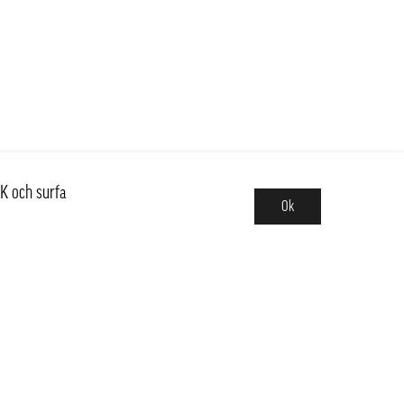
K och surfa
Ok
Sortiment
Hot pot
Frukt & Grönt