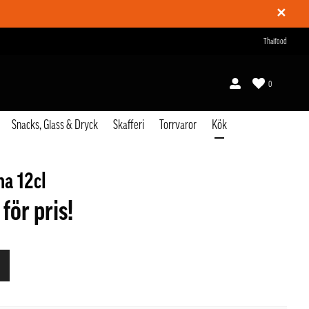
✕
Thaifood
0
Snacks, Glass & Dryck
Skafferi
Torrvaror
Kök
a 12cl
 för pris!