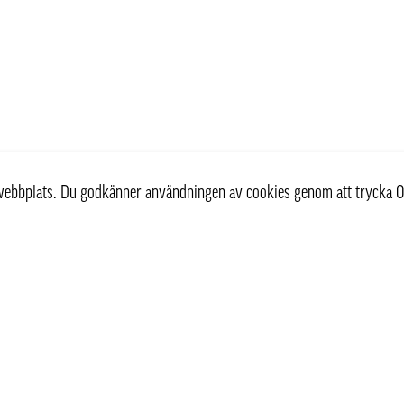
r webbplats. Du godkänner användningen av cookies genom att trycka O
st
Information
Om oss