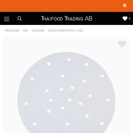
✕
0
FÖRSTASIDAN
KÖK
SERVERING
DIMSUM SMÖRPAPPER 8´ 200ST