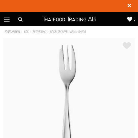
✕
0
FÖRSTASIDAN
KÖK
SERVERING
BAKELSEGAFFEL 143MM IMPOR