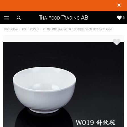
✕
0
FÖRSTASIDAN
KÖK
PORSLIN
VIT MELAMIN SKÅL BREDD: 11,5CM DJUP: 5,6CM W019 TAI YUAN MEI