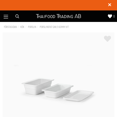
✕
0
FÖRSTASIDAN
KÖK
PORSLIN
PORSLINSFAT GN1/3-60MM VIT