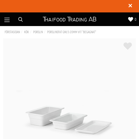
✕
0
FÖRSTASIDAN
KÖK
PORSLIN
PORSLINSFAT GN1/3-20MM VIT *BEGAGNAT*