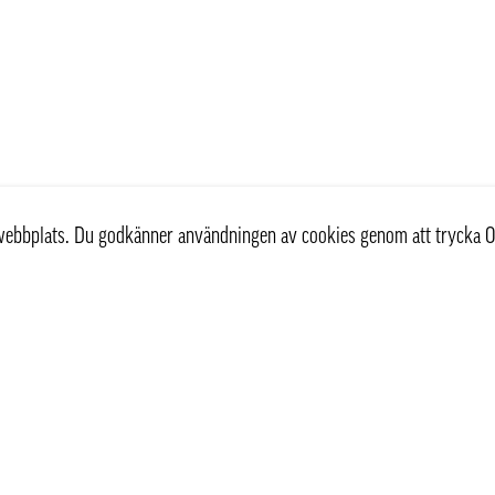
r webbplats. Du godkänner användningen av cookies genom att trycka O
st
Information
Om oss