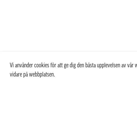
Vi använder cookies för att ge dig den bästa upplevelsen av vå
vidare på webbplatsen.
Kontakt
Kundtjän
+ 46 (0) 8 769 07 10
Kontakt
info@thaifoodtrading.se
Köpvillkor