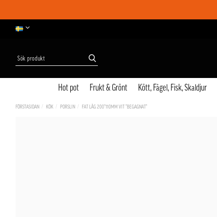
Hot pot
Frukt & Grönt
Kött, Fågel, Fisk, Skaldjur
FÖRSTASIDAN
KÖK
PORSLIN
FAT LÅG 200*110MM VIT *BEGAGNAT*