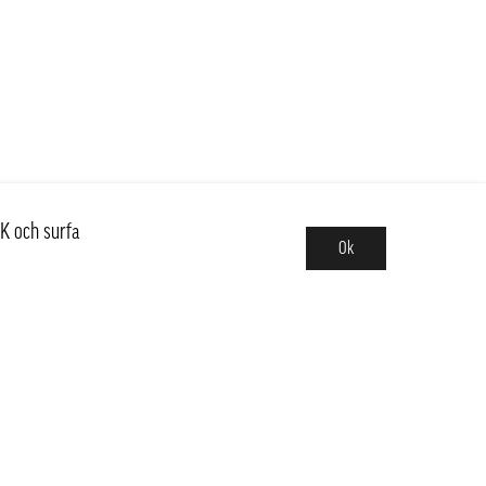
K och surfa
Ok
Sortiment
Hot pot
Frukt & Grönt