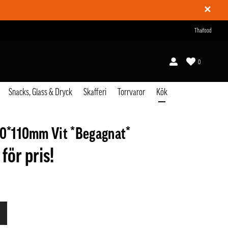
✕
Thaifood
0
Snacks, Glass & Dryck
Skafferi
Torrvaror
Kök
00*110mm Vit *Begagnat*
 för pris!