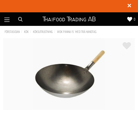
✕
0
FÖRSTASIDAN
KÖK
KÖKSUTRUSTNING
WOK PANNA 15´ MED TRÄ HANDTAG