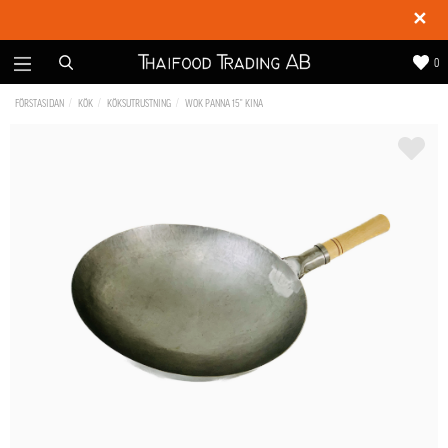
✕
0
FÖRSTASIDAN
KÖK
KÖKSUTRUSTNING
WOK PANNA 15" KINA