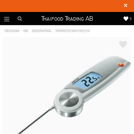
✕
0
FÖRSTASIDAN
KÖK
KÖKSUTRUSTNING
TERMOMETER (ANTICIMEX) VIK