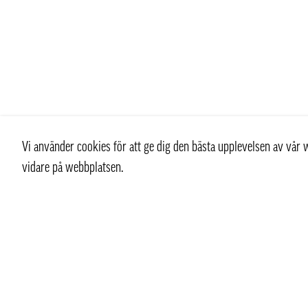
Vi använder cookies för att ge dig den bästa upplevelsen av vå
vidare på webbplatsen.
Kontakt
Kundtjän
+ 46 (0) 8 769 07 10
Kontakt
info@thaifoodtrading.se
Köpvillkor