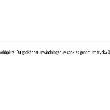
r webbplats. Du godkänner användningen av cookies genom att trycka O
st
Information
Om oss