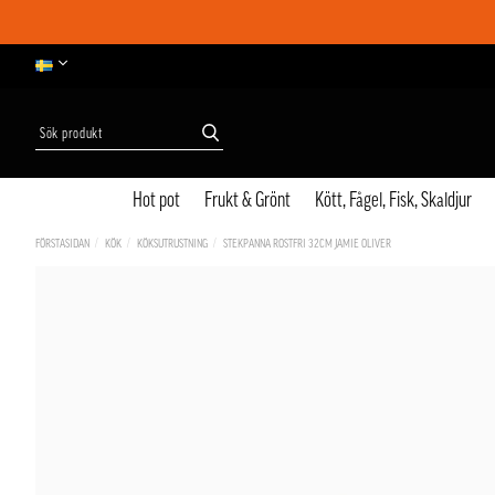
Hot pot
Frukt & Grönt
Kött, Fågel, Fisk, Skaldjur
FÖRSTASIDAN
KÖK
KÖKSUTRUSTNING
STEKPANNA ROSTFRI 32CM JAMIE OLIVER