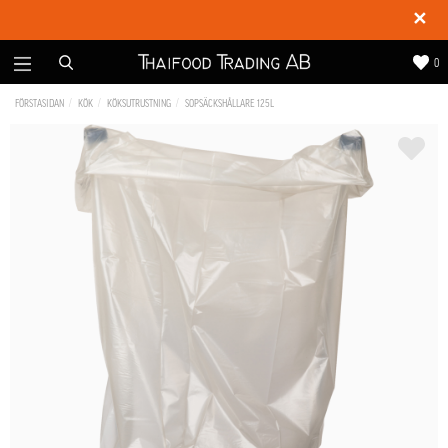
✕
0
FÖRSTASIDAN
KÖK
KÖKSUTRUSTNING
SOPSÄCKSHÅLLARE 125L