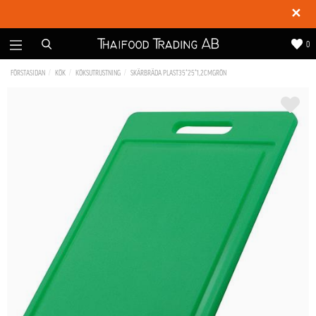
✕
0
FÖRSTASIDAN
KÖK
KÖKSUTRUSTNING
SKÄRBRÄDA PLAST35*25*1,2CMGRÖN