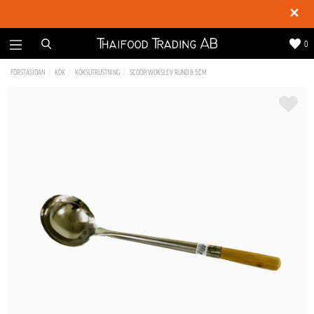
✕
0
FÖRSTASIDAN
KÖK
KÖKSUTRUSTNING
SCOOP/WOKSLEV RUND 8.5CM