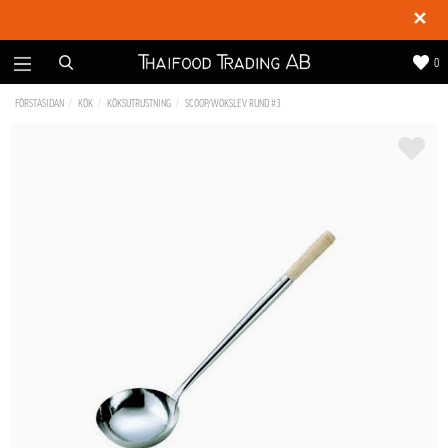
✕
0
FÖRSTASIDAN
KÖK
KÖKSUTRUSTNING
SCOOP/WOKSLEV RUND #3