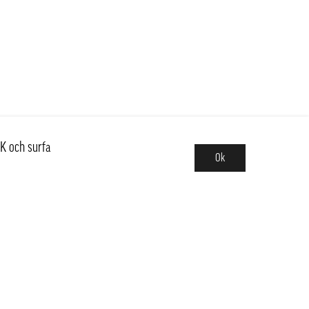
K och surfa
Ok
Sortiment
Hot pot
Frukt & Grönt