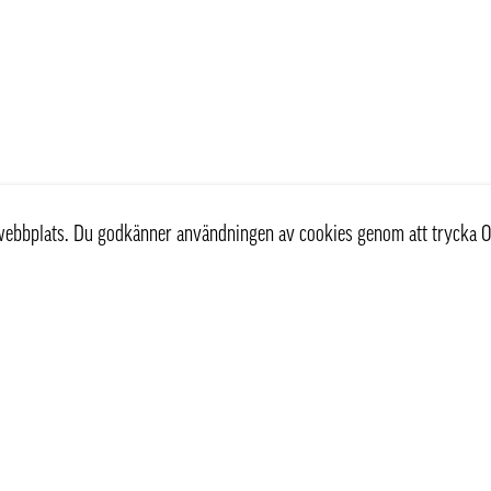
r webbplats. Du godkänner användningen av cookies genom att trycka O
st
Information
Om oss