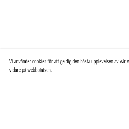
Vi använder cookies för att ge dig den bästa upplevelsen av vå
vidare på webbplatsen.
Kontakt
Kundtjän
+ 46 (0) 8 769 07 10
Kontakt
info@thaifoodtrading.se
Köpvillkor