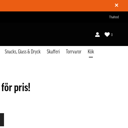
✕
Thaifood
0
Snacks, Glass & Dryck
Skafferi
Torrvaror
Kök
 för pris!