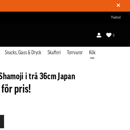
✕
Thaifood
0
Snacks, Glass & Dryck
Skafferi
Torrvaror
Kök
Shamoji i trä 36cm Japan
 för pris!