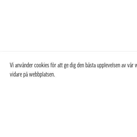
Vi använder cookies för att ge dig den bästa upplevelsen av vå
vidare på webbplatsen.
Kontakt
Kundtjän
+ 46 (0) 8 769 07 10
Kontakt
info@thaifoodtrading.se
Köpvillkor