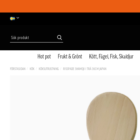
Hot pot
Frukt & Grönt
Kött, Fågel, Fisk, Skaldjur
FÖRSTASIDAN
KÖK
KÖKSUTRUSTNING
RISSPADE SHAMOJI I TRÄ 36CM JAPAN