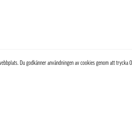
r webbplats. Du godkänner användningen av cookies genom att trycka O
st
Information
Om oss