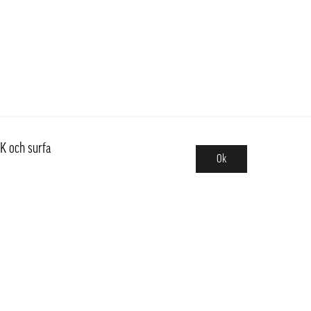
K och surfa
Ok
Sortiment
Hot pot
Frukt & Grönt