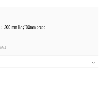
on：
200 mm lång*80mm bredd
0344