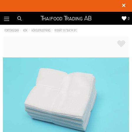
✕
0
FÖRSTASIDAN
KÖK
KÖKSUTRUSTNING
RISNÄT 35*94CM JFC