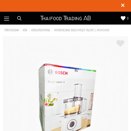
✕
0
FÖRSTASIDAN
KÖK
KÖKSUTRUSTNING
MATBEREDARE BOSCH MULTI TALENT 3, MCM3110W