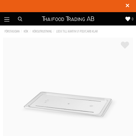
✕
0
FÖRSTASIDAN
KÖK
KÖKSUTRUSTNING
LOCK TILL KANTIN 1/1 POLYCARB KLAR