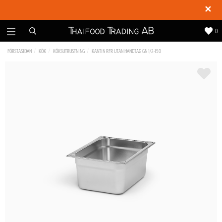
✕
0
FÖRSTASIDAN
KÖK
KÖKSUTRUSTNING
KANTIN RFR UTAN HANDTAG GN 1/2-150