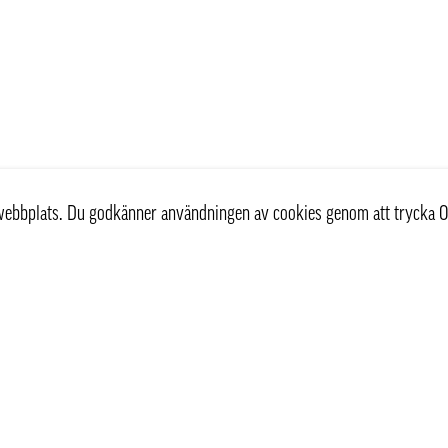
r webbplats. Du godkänner användningen av cookies genom att trycka O
st
Information
Om oss