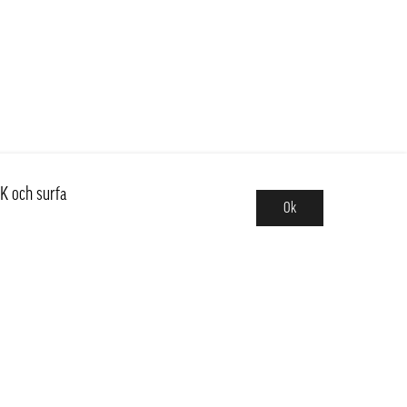
K och surfa
Ok
Sortiment
Hot pot
Frukt & Grönt