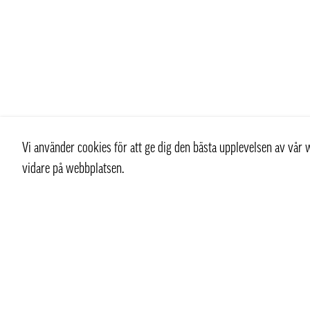
Vi använder cookies för att ge dig den bästa upplevelsen av vå
vidare på webbplatsen.
Kontakt
Kundtjän
+ 46 (0) 8 769 07 10
Kontakt
info@thaifoodtrading.se
Köpvillkor