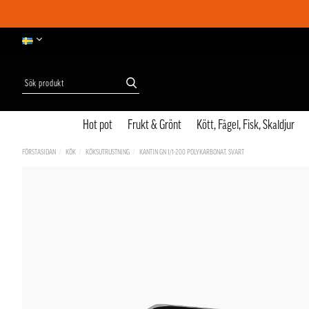
Hot pot
Frukt & Grönt
Kött, Fågel, Fisk, Skaldjur
FÖRSTASIDAN
KÖK
KÖKSUTRUSTNING
KANTIN GN 1/1-200 POLYKARBONAT, SVART