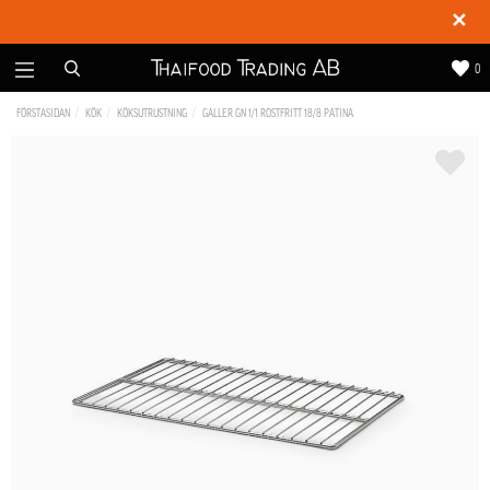
✕
0
FÖRSTASIDAN
KÖK
KÖKSUTRUSTNING
GALLER GN 1/1 ROSTFRITT 18/8 PATINA