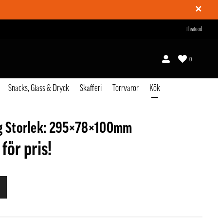
✕
Thaifood
0
Snacks, Glass & Dryck
Skafferi
Torrvaror
Kök
rg Storlek: 295×78×100mm
 för pris!