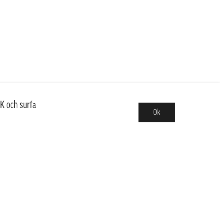
K och surfa
Ok
Sortiment
Hot pot
Frukt & Grönt