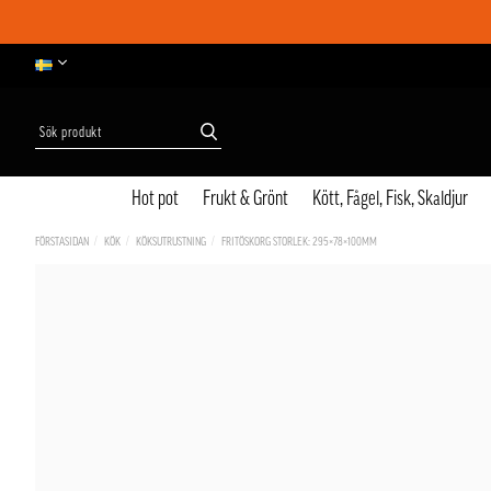
Hot pot
Frukt & Grönt
Kött, Fågel, Fisk, Skaldjur
FÖRSTASIDAN
KÖK
KÖKSUTRUSTNING
FRITÖSKORG STORLEK: 295×78×100MM