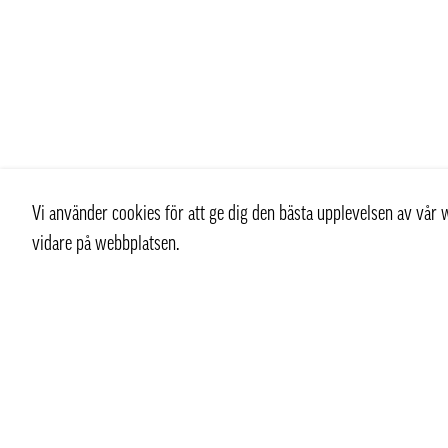
Vi använder cookies för att ge dig den bästa upplevelsen av vå
vidare på webbplatsen.
Kontakt
Kundtjän
+ 46 (0) 8 769 07 10
Kontakt
info@thaifoodtrading.se
Köpvillkor