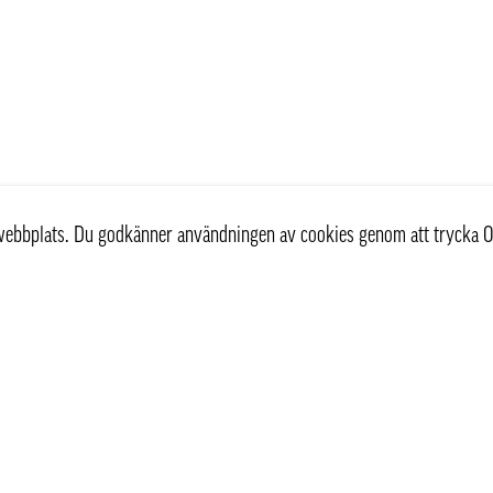
r webbplats. Du godkänner användningen av cookies genom att trycka O
st
Information
Om oss