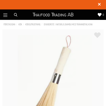
✕
0
FÖRSTASIDAN
KÖK
KÖKSUTRUSTNING
DISKBORSTE I NATURLIG BAMBU MED TRÄHANDTAG KINA