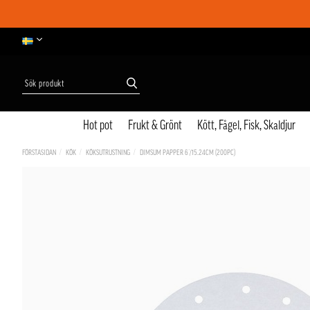
Hot pot
Frukt & Grönt
Kött, Fågel, Fisk, Skaldjur
FÖRSTASIDAN
KÖK
KÖKSUTRUSTNING
DIMSUM PAPPER 6´/15.24CM (200PC)