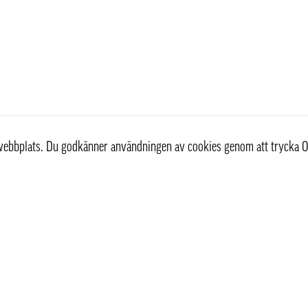
r webbplats. Du godkänner användningen av cookies genom att trycka O
st
Information
Om oss