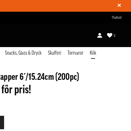
✕
Thaifood
0
Snacks, Glass & Dryck
Skafferi
Torrvaror
Kök
apper 6´/15.24cm (200pc)
 för pris!