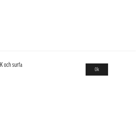
K och surfa
Ok
Sortiment
Hot pot
Frukt & Grönt