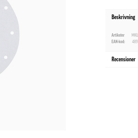
Beskrivning
Artikelnr
MKU
EAN-kod:
489
Recensioner