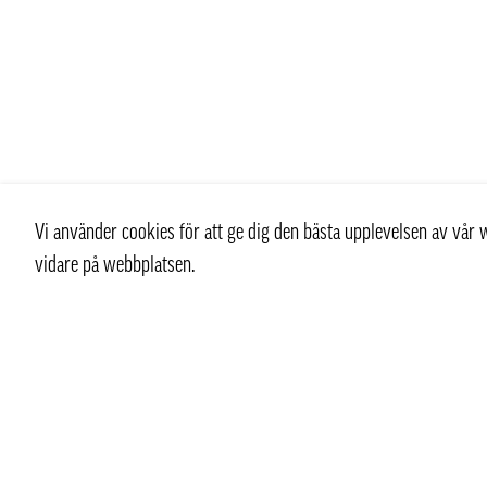
Vi använder cookies för att ge dig den bästa upplevelsen av vå
vidare på webbplatsen.
Kontakt
Kundtjän
+ 46 (0) 8 769 07 10
Kontakt
info@thaifoodtrading.se
Köpvillkor