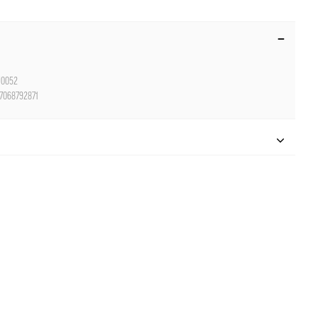
0052
7068792871