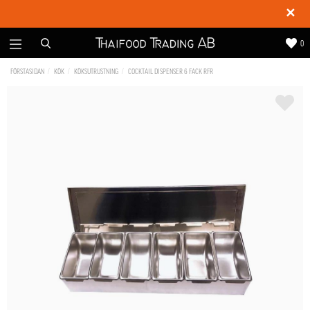
✕
0
FÖRSTASIDAN
KÖK
KÖKSUTRUSTNING
COCKTAIL DISPENSER 6 FACK RFR