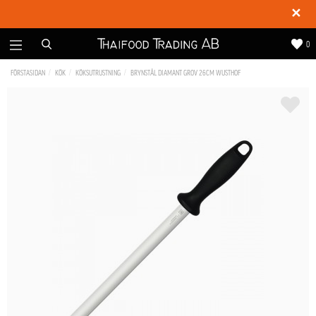
✕
0
FÖRSTASIDAN
KÖK
KÖKSUTRUSTNING
BRYNSTÅL DIAMANT GROV 26CM WUSTHOF