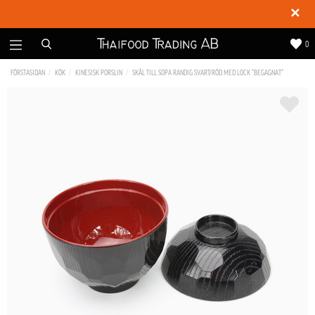
✕
0
FÖRSTASIDAN
KÖK
KINESISK PORSLIN
SKÅL TILL SOPA RANDIG SVART/RÖD MED LOCK *BEGAGNAT*