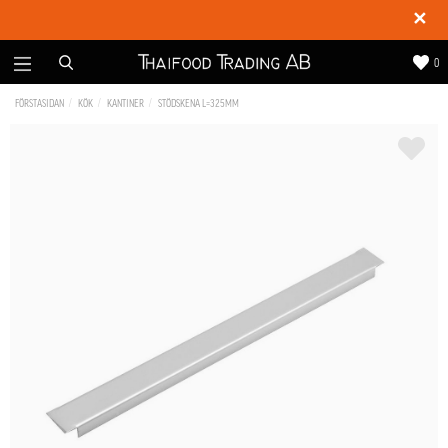
✕
0
FÖRSTASIDAN
KÖK
KANTINER
STÖDSKENA L=325MM