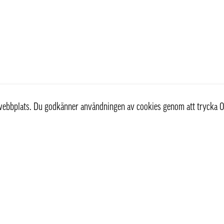
r webbplats. Du godkänner användningen av cookies genom att trycka O
st
Information
Om oss