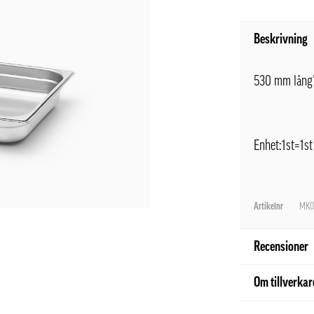
Beskrivning
530 mm lån
Enhet:1st=1st
Artikelnr
MK0
Recensioner
Om tillverka