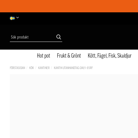
Hot pot
Frukt & Grönt
Kött, Fågel, Fisk, Skaldjur
FÖRSTASIDAN
KÖK
KANTINER
KANTIN UTANHANDTAG GN1/1- 65RF