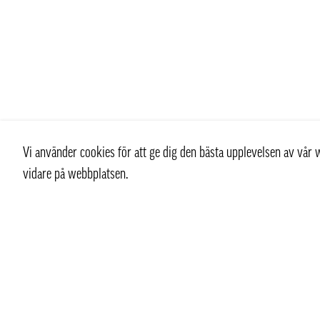
Vi använder cookies för att ge dig den bästa upplevelsen av vå
vidare på webbplatsen.
Kontakt
Kundtjän
+ 46 (0) 8 769 07 10
Kontakt
info@thaifoodtrading.se
Köpvillkor