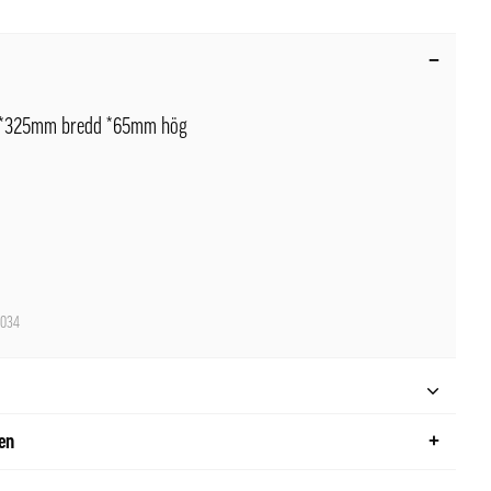
g*325mm bredd *65mm hög
034
ren