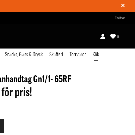
✕
Thaifood
0
Snacks, Glass & Dryck
Skafferi
Torrvaror
Kök
anhandtag Gn1/1- 65RF
 för pris!