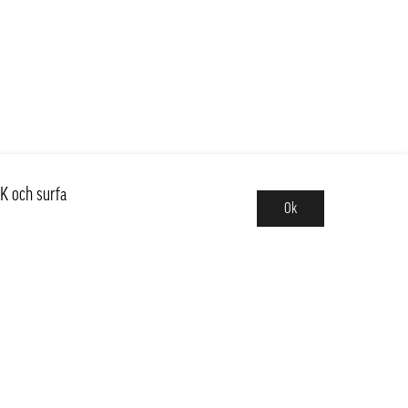
K och surfa
Ok
Sortiment
Hot pot
Frukt & Grönt