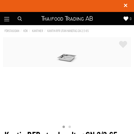
✕
0
FÖRSTASIDAN
KÖK
KANTINER
KANTIN RFR UTAN HANDTAG GN 2/3-65