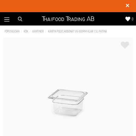
✕
0
FÖRSTASIDAN
KÖK
KANTINER
KANTIN POLYCARBONAT 1/6-100MM KLAR 1,5L PATINA