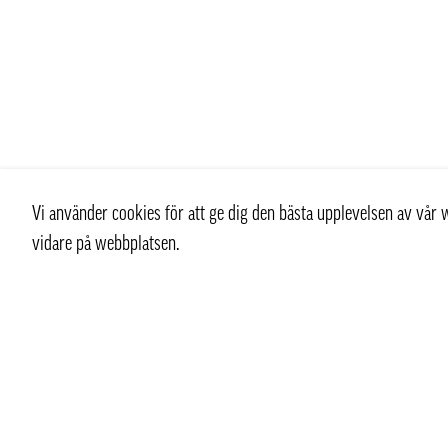
Vi använder cookies för att ge dig den bästa upplevelsen av vå
vidare på webbplatsen.
Kontakt
Kundtjän
+ 46 (0) 8 769 07 10
Kontakt
info@thaifoodtrading.se
Köpvillkor