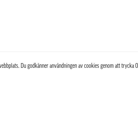
r webbplats. Du godkänner användningen av cookies genom att trycka O
st
Information
Om oss