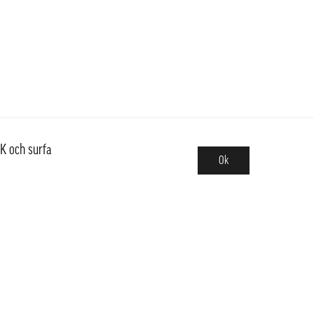
K och surfa
Ok
Sortiment
Hot pot
Frukt & Grönt