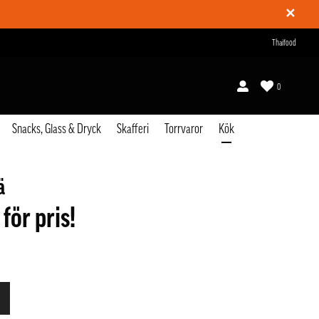
✕
Thaifood
0
Snacks, Glass & Dryck
Skafferi
Torrvaror
Kök
ä
 för pris!