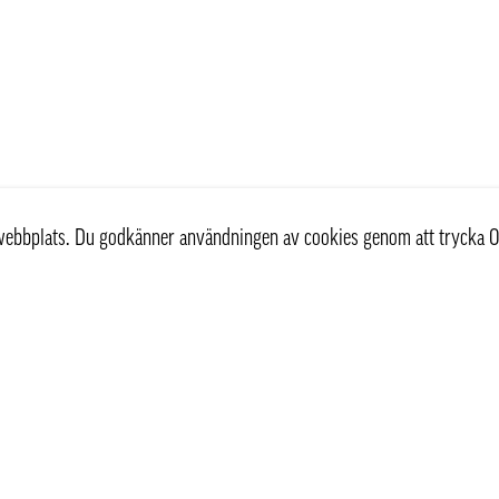
r webbplats. Du godkänner användningen av cookies genom att trycka O
st
Information
Om oss