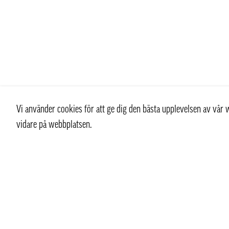
Vi använder cookies för att ge dig den bästa upplevelsen av vå
vidare på webbplatsen.
Kontakt
Kundtjän
+ 46 (0) 8 769 07 10
Kontakt
info@thaifoodtrading.se
Köpvillkor