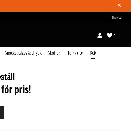
✕
Thaifood
0
Snacks, Glass & Dryck
Skafferi
Torrvaror
Kök
ställ
 för pris!