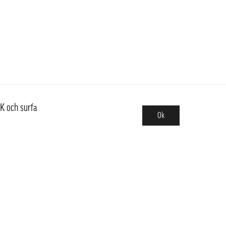
K och surfa
Ok
Sortiment
Hot pot
Frukt & Grönt