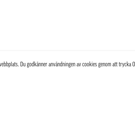
r webbplats. Du godkänner användningen av cookies genom att trycka O
st
Information
Om oss