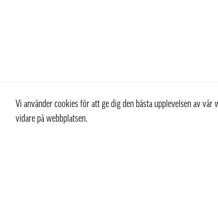
Vi använder cookies för att ge dig den bästa upplevelsen av vå
vidare på webbplatsen.
Kontakt
Kundtjän
+ 46 (0) 8 769 07 10
Kontakt
info@thaifoodtrading.se
Köpvillkor