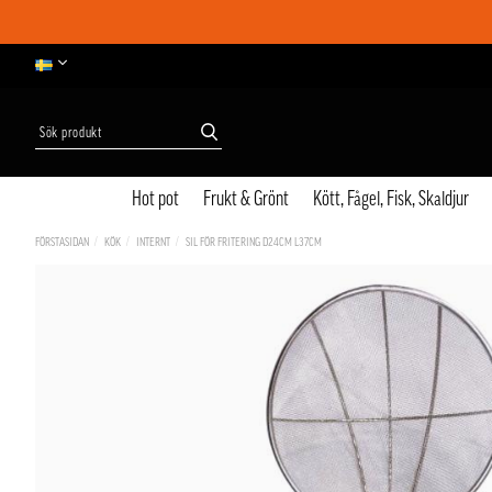
Hot pot
Frukt & Grönt
Kött, Fågel, Fisk, Skaldjur
FÖRSTASIDAN
KÖK
INTERNT
SIL FÖR FRITERING D24CM L37CM