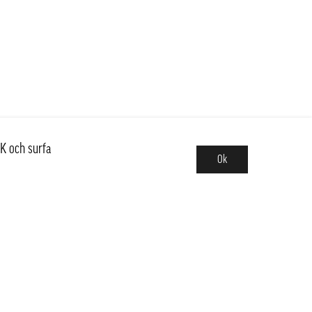
K och surfa
Ok
Sortiment
Hot pot
Frukt & Grönt