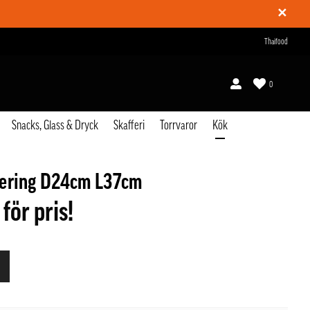
✕
Thaifood
0
Snacks, Glass & Dryck
Skafferi
Torrvaror
Kök
ritering D24cm L37cm
 för pris!