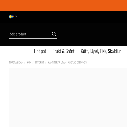
Hot pot
Frukt & Grönt
Kött, Fågel, Fisk, Skaldjur
FÖRSTASIDAN
KÖK
INTERNT
KANTIN RFR UTAN HANDTAG GN 1/4-65