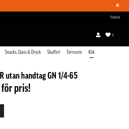
✕
Thaifood
0
Snacks, Glass & Dryck
Skafferi
Torrvaror
Kök
R utan handtag GN 1/4-65
 för pris!