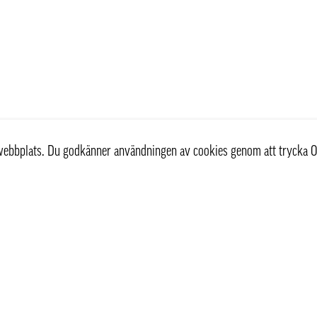
r webbplats. Du godkänner användningen av cookies genom att trycka O
st
Information
Om oss