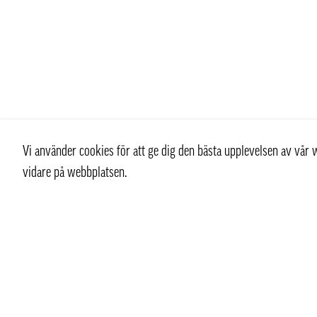
Vi använder cookies för att ge dig den bästa upplevelsen av vå
vidare på webbplatsen.
Kontakt
Kundtjän
+ 46 (0) 8 769 07 10
Kontakt
info@thaifoodtrading.se
Köpvillkor