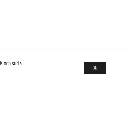
K och surfa
Ok
Sortiment
Hot pot
Frukt & Grönt