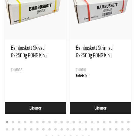
Bambuskott Skivad
Bambuskott Strimlad
6x2500g PONG Kina
6x2500g PONG Kina
CNI0006
CNI0011
Enhet:
Krt
Läs mer
Läs mer