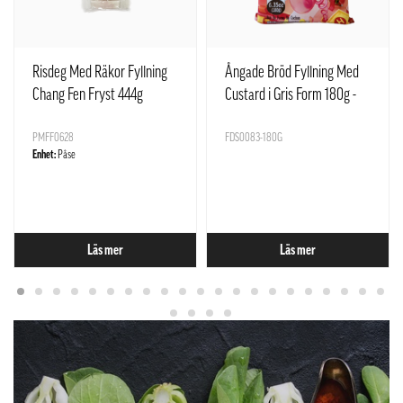
Risdeg Med Räkor Fyllning
Ångade Bröd Fyllning Med
Chang Fen Fryst 444g
Custard i Gris Form 180g -
SQ Kina
PMFF0628
FDS0083-180G
Enhet:
Påse
Läs mer
Läs mer