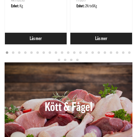
ART10090
FF0017
Enhet:
Kg
Enhet:
2Krtx6Kg
Läs mer
Läs mer
Kött & Fågel