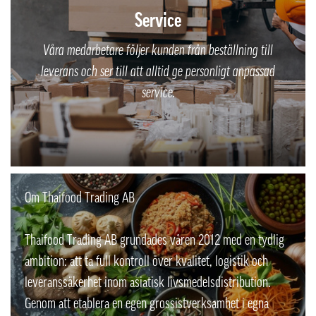
Service
Våra medarbetare följer kunden från beställning till
leverans och ser till att alltid ge personligt anpassad
service.
Om Thaifood Trading AB
Thaifood Trading AB grundades våren 2012 med en tydlig
ambition: att ta full kontroll över kvalitet, logistik och
leveranssäkerhet inom asiatisk livsmedelsdistribution.
Genom att etablera en egen grossistverksamhet i egna