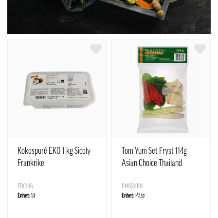
Kokospuré EKO 1 kg Sicoly
Tom Yum Set Fryst 114g
Frankrike
Asian Choice Thailand
FD0146
PMSS1091
Enhet:
St
Enhet:
Påse