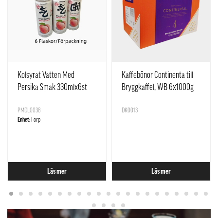
Kolsyrat Vatten Med
Kaffebönor Continenta till
Persika Smak 330mlx6st
Bryggkaffel, WB 6x1000g
Yuan Qi Sen Lin Kina
Löfberg Sverige
PMDL0038
DK0013
Enhet:
Förp
Läs mer
Läs mer