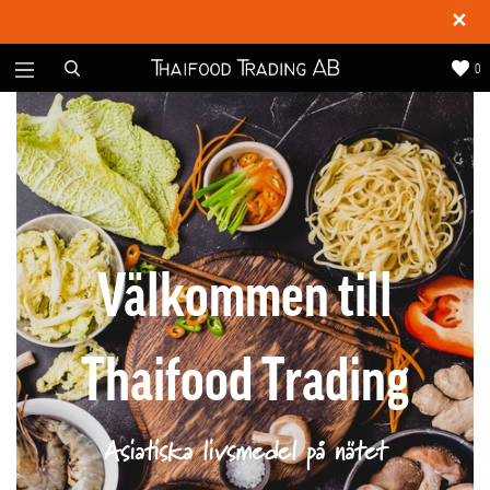
✕
0
Välkommen till
Thaifood Trading
Asiatiska livsmedel på nätet