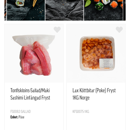
Tonfiskloins-Sallad/Maki
Lax Köttbitar (Poke) Fryst
Sashimi Linfångad Fryst
1KG Norge
ca1kg Vietnam
FS0082-SALLAD
KFS0075-1KG
Enhet:
Påse