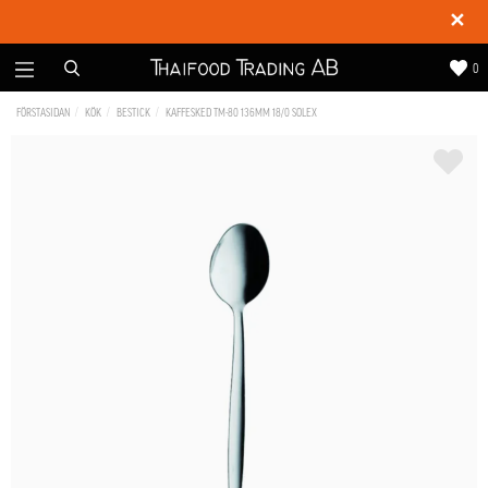
✕
0
FÖRSTASIDAN
KÖK
BESTICK
KAFFESKED TM-80 136MM 18/0 SOLEX